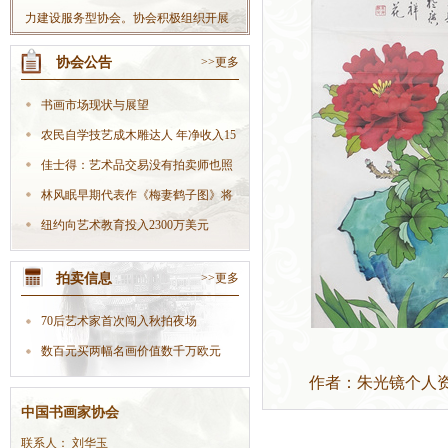
力建设服务型协会。协会积极组织开展
丰富多彩的社会书法活动，不断扩大协
协会公告
>>更多
会影响力；积极开拓书法市场，大力发
展文化产业，努力把协会做大做强，使
书画市场现状与展望
协会真正成为党委政府联系会员的“好助
农民自学技艺成木雕达人 年净收入15
手”、职能部门开展工作的“好伙伴”，在
万
佳士得：艺术品交易没有拍卖师也照
全社会树立起良好的协会形象。
样生
林风眠早期代表作《梅妻鹤子图》将
现身
纽约向艺术教育投入2300万美元
拍卖信息
>>更多
70后艺术家首次闯入秋拍夜场
数百元买两幅名画价值数千万欧元
作者：朱光镜个人
中国书画家协会
联系人： 刘华玉