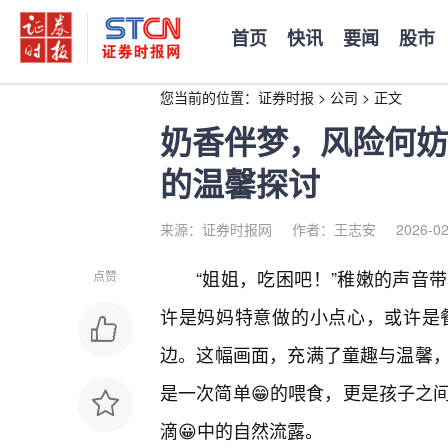
首页
快讯
要闻
股市
您当前的位置：
证券时报
>
公司
>
正文
奶香伴梦，风险何妨
的温馨探讨
来源：证券时报网
作者：王志安
2026-02
“姐姐，吃困吧！”稚嫩的声音
点赞
许是妈妈特意做的小点心，或许是
边。这幅画面，充满了童趣与温馨
是一次简单😁的喂食，更是孩子之
滴😀中的自然流露。