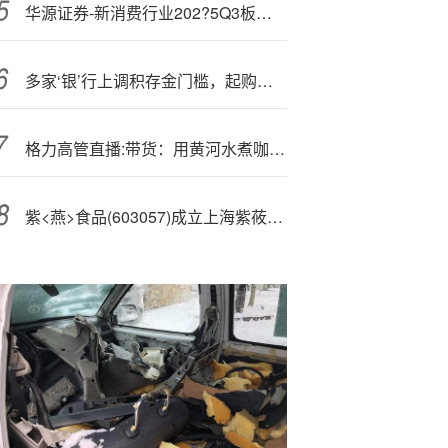
华源证券-新消费行业202?5Q3板块表现总结：25Q1~Q3美妆大盘表现稳健，优质国货品牌竞争力渐显-251109
多家‘银’行上调积存金门槛，起购金额最高升至1200元
格力高管直播:带货：用黄河水煮咖啡，卖一台喝一杯
紫<燕>食品(603057)成立上海紫莜餐饮管理有限公司