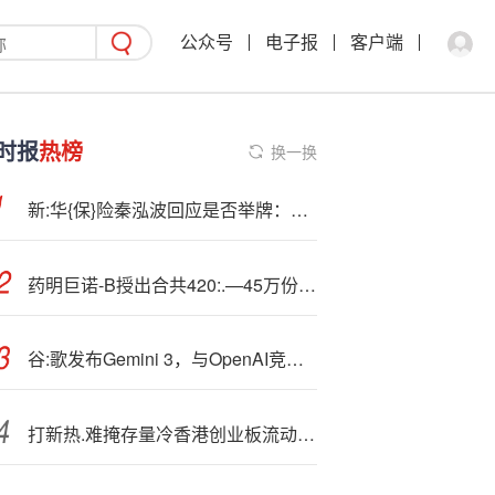
公众号
电子报
客户端
时报
热榜
换一换
新:华{保}险秦泓波回应是否举牌：结合具体标的长期价值与负债端匹配程度等相机抉择
药明巨诺-B授出合共420:.—45万份购股权
谷:歌发布Gemini 3，与OpenAI竞争持续升级
打新热.难掩存量冷香港创业板流动性待破局